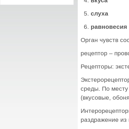
вкуса
слуха
равновесия
Орган чувств со
рецептор – пров
Рецепторы: экс
Экстерорецепто
среды. По месту
(вкусовые, обон
Интерорецептор
раздражение из