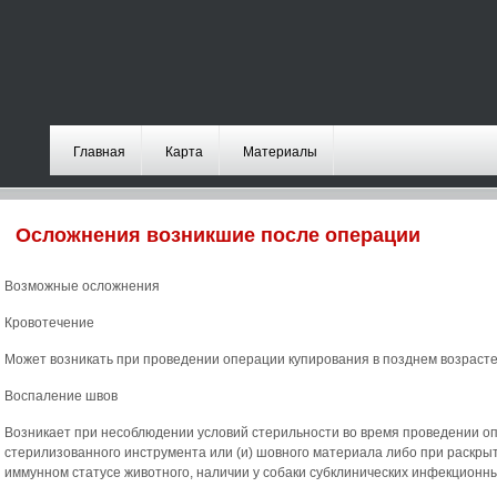
Главная
Карта
Материалы
Осложнения возникшие после операции
Возможные осложнения
Кровотечение
Может возникать при проведении операции купирования в позднем возрасте
Воспаление швов
Возникает при несоблюдении условий стерильности во время проведении о
стерилизованного инструмента или (и) шовного материала либо при раскры
иммунном статусе животного, наличии у собаки субклинических инфекционн