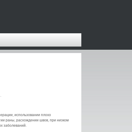
.
перации, использовании плохо
тии раны, расхождении швов, при низком
ых заболеваний.