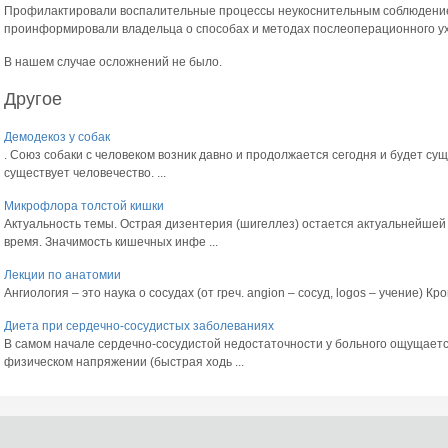
Профилактировали воспалительные процессы неукоснительным соблюдением
проинформировали владельца о способах и методах послеоперационного у
В нашем случае осложнений не было.
Другое
Демодекоз у собак
. Союз собаки с человеком возник давно и продолжается сегодня и будет сущ
существует человечество. ...
Микрофлора толстой кишки
Актуальность темы. Острая дизентерия (шигеллез) остается актуальнейшей
время. Значимость кишечных инфе ...
Лекции по анатомии
Ангиология – это наука о сосудах (от греч. angion – сосуд, logos – учение) Кр
Диета при сердечно-сосудистых заболеваниях
В самом начале сердечно-сосудистой недостаточности у больного ощущает
физическом напряжении (быстрая ходь ...