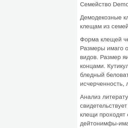
Семейство Demo
Демодекозные к
клещам из семей
Форма клещей че
Размеры имаго от
видов. Размер я
концами. Кутику
бледный белова
исчерченность, 
Анализ литерат
свидетельствует
клещи проходят
дейтонимфы-има