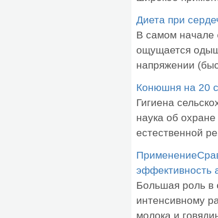
Диета при серде
В самом начале 
ощущается одыш
напряжении (быст
Конюшня на 20 
Гигиена сельско
наука об охране
естественной рез
ПрименениеСрав
эффективность 
Большая роль в 
интенсивному р
молока и говядин