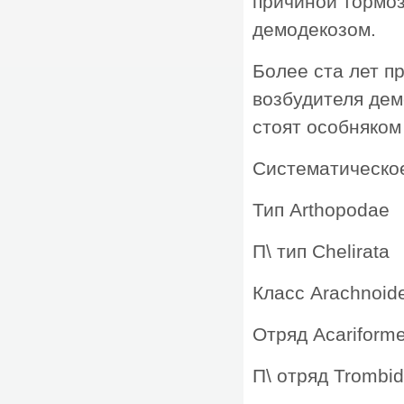
причиной тормо
демодекозом.
Более ста лет п
возбудителя дем
стоят особняком
Систематическо
Тип Arthopodae
П\ тип Chelirata
Класс Arachnoid
Отряд Acariform
П\ отряд Trombid